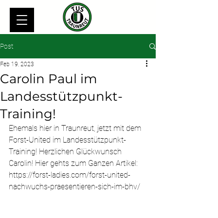
Post
Feb 19, 2023
Carolin Paul im
Landesstützpunkt-
Training!
Ehemals hier in Traunreut, jetzt mit dem 
Forst-United im Landesstützpunkt-
Training! Herzlichen Glückwunsch 
Carolin! Hier gehts zum Ganzen Artikel: 
https://forst-ladies.com/forst-united-
nachwuchs-praesentieren-sich-im-bhv/