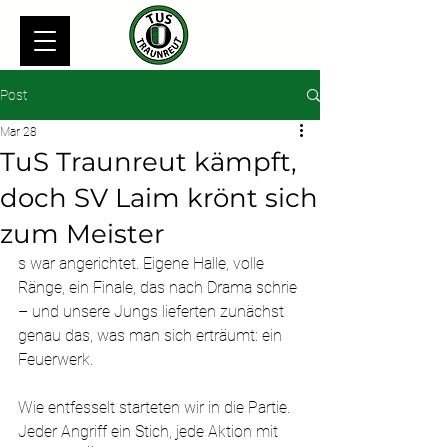
Post
Mar 28
TuS Traunreut kämpft,
doch SV Laim krönt sich
zum Meister
s war angerichtet. Eigene Halle, volle 
Ränge, ein Finale, das nach Drama schrie 
– und unsere Jungs lieferten zunächst 
genau das, was man sich erträumt: ein 
Feuerwerk.
Wie entfesselt starteten wir in die Partie. 
Jeder Angriff ein Stich, jede Aktion mit 