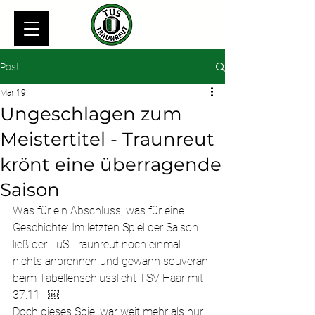
Post
Mar 19
Ungeschlagen zum
Meistertitel - Traunreut
krönt eine überragende
Saison
Was für ein Abschluss, was für eine 
Geschichte: Im letzten Spiel der Saison 
ließ der TuS Traunreut noch einmal 
nichts anbrennen und gewann souverän 
beim Tabellenschlusslicht TSV Haar mit 
37:11.  ￼
Doch dieses Spiel war weit mehr als nur 