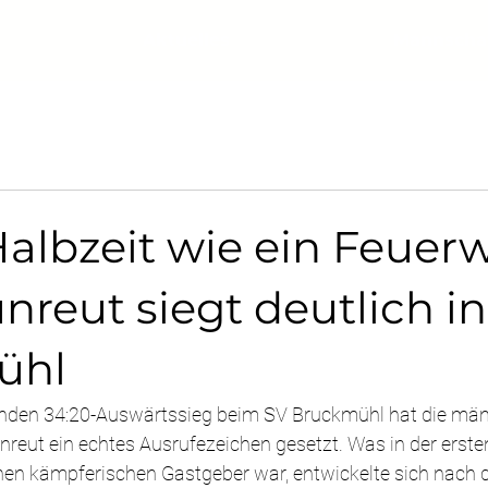
Aktuelles
Mannscha
albzeit wie ein Feuerw
nreut siegt deutlich in
ühl
nden 34:20-Auswärtssieg beim SV Bruckmühl hat die män
reut ein echtes Ausrufezeichen gesetzt. Was in der erste
inen kämpferischen Gastgeber war, entwickelte sich nach 