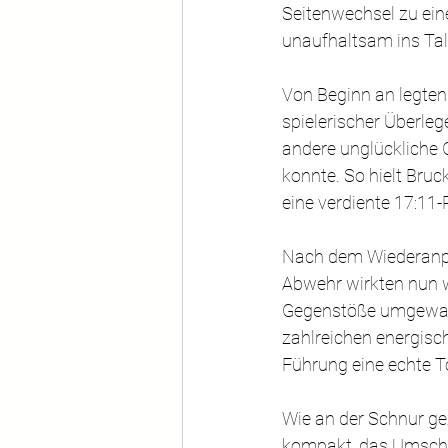
Seitenwechsel zu eine
unaufhaltsam ins Tal
Von Beginn an legten
spielerischer Überle
andere unglückliche G
konnte. So hielt Bru
eine verdiente 17:11
Nach dem Wiederanpfif
Abwehr wirkten nun 
Gegenstöße umgewand
zahlreichen energisc
Führung eine echte T
Wie an der Schnur ge
kompakt, das Umscha