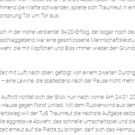
mend die Kräfte schwanden, spielte sich Traunreut in ein
orsprung Tor um Tor aus.
h in der Höhe verdienter 34:20-Erfolg, der sogar noch deu
sschlaggebend war eine geschlossene Mannschaftsleistung
bwehr, die mit Köpfchen und Biss immer wieder den Grunds
bzeit mit Luft nach oben, gefolgt von einem zweiten Durch
 – eine Lawine, die spätestens nach der Pause nicht mehr
uftritt richtet sich der Blick nun nach vorne: Am 24.01.2
zu Hause gegen Forst United. Mit dem Rückenwind aus de
tssieg will der TuS Traunreut die nächste Aufgabe selb
 die aggressive Abwehr, das schnelle Umschaltspiel und d
eit erneut auf die Platte zu bringen, darf sich das Heimpu