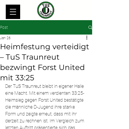
Post
Jan 26
Heimfestung verteidigt
– TuS Traunreut
bezwingt Forst United
mit 33:25
Der TuS Traunreut bleibt in eigener Halle 
eine Macht. Mit einem verdienten 33:25-
Heimsieg gegen Forst United bestätigte 
die männliche D-Jugend ihre starke 
Form und zeigte erneut, dass mit ihr 
derzeit zu rechnen ist. Im Vergleich zum 
letzten Auftritt präsentierte sich das 