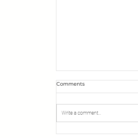
Comments
Write a comment...
TuS Traunreut kämpft,