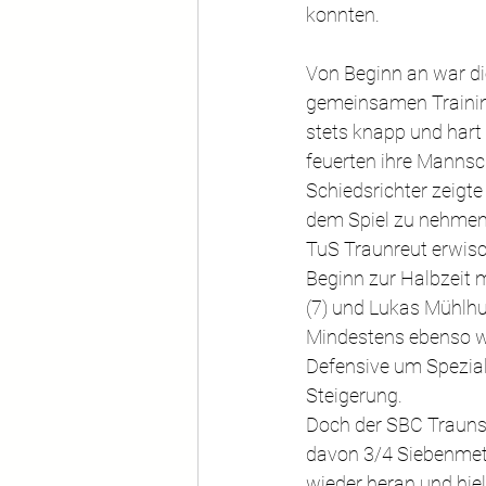
konnten.
Von Beginn an war di
gemeinsamen Training
stets knapp und hart
feuerten ihre Mannscha
Schiedsrichter zeigte
dem Spiel zu nehmen
TuS Traunreut erwisc
Beginn zur Halbzeit m
(7) und Lukas Mühlhu
Mindestens ebenso wic
Defensive um Spezial
Steigerung.
Doch der SBC Traunste
davon 3/4 Siebenmet
wieder heran und hiel