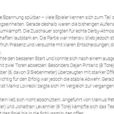
e Spannung spürbar – viele Spieler kennen sich zum Teil 
seinheiten. Gerade deshalb waren die bisherigen Aufeina
 umkämpft. Die Zuschauer sorgten für echte Derby-Atmo
ften lautstark an. Die Partie war intensiv, blieb jedoch ste
 früh Präsenz und versuchte mit klaren Entscheidungen, d
.
hte den besseren Start und konnte sich nach einem ausg
it zwei Toren absetzen. Besonders Dejan Pintaric (8 Tore),
ber (6, davon 3 Siebenmeter) überzeugten mit starker Offe
htig für den Erfolg war jedoch die stabile Abwehr. Gerade
ist Marko Lovrecki zeigte sich im Vergleich zur vergangen
in ließ sich nicht abschütteln. Angeführt von Markus Pete
er) und Jonathan Levannier (6 Tore) kämpfte sich das T
t das Spiel bis in die Schlussminuten offen.