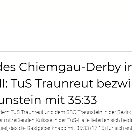
Aktuelles
Mannscha
es Chiemgau-Derby 
l: TuS Traunreut bezw
nstein mit 35:33
em TuS Traunreut und dem SBC Traunstein in der Bezirksl
er mitreißenden Kulisse in der TuS-Halle lieferten sich bei
iel, das die Gastgeber knapp mit 35:33 (17:15) für sich en