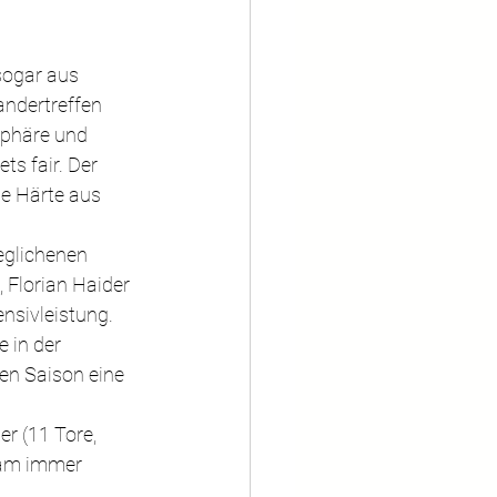
sogar aus 
ndertreffen 
sphäre und 
ts fair. Der 
ie Härte aus 
eglichenen 
 Florian Haider 
nsivleistung. 
 in der 
en Saison eine 
r (11 Tore, 
eam immer 