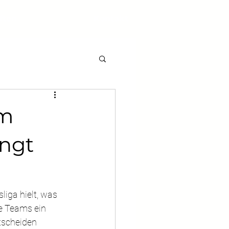
ften
Kontakt
im
ingt
iga hielt, was 
de Teams ein 
tscheiden 