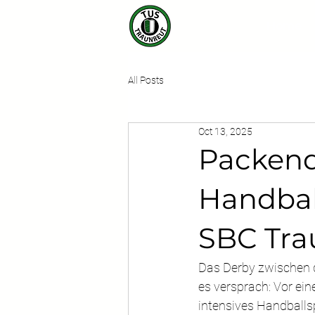
Home
All Posts
Oct 13, 2025
Packend
Handbal
SBC Trau
Das Derby zwischen d
es versprach: Vor ein
intensives Handballsp