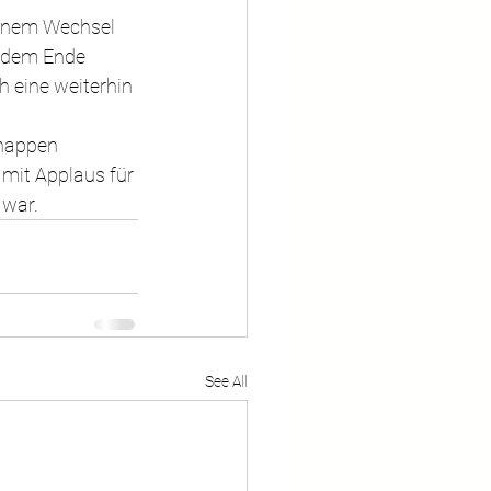
einem Wechsel 
r dem Ende 
 eine weiterhin 
nappen 
mit Applaus für 
 war.
See All